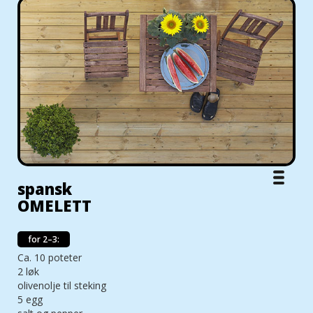
spansk
OMELETT
for 2–3:
Ca. 10 poteter
2 løk
olivenolje til steking
5 egg