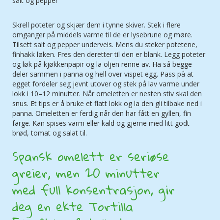
salt og pepper
Skrell poteter og skjær dem i tynne skiver. Stek i flere
omganger på middels varme til de er lysebrune og møre.
Tilsett salt og pepper underveis. Mens du steker potetene,
finhakk løken. Fres den deretter til den er blank. Legg poteter
og løk på kjøkkenpapir og la oljen renne av. Ha så begge
deler sammen i panna og hell over vispet egg. Pass på at
egget fordeler seg jevnt utover og stek på lav varme under
lokk i 10–12 minutter. Når omeletten er nesten stiv skal den
snus. Et tips er å bruke et flatt lokk og la den gli tilbake ned i
panna. Omeletten er ferdig når den har fått en gyllen, fin
farge. Kan spises varm eller kald og gjerne med litt godt
brød, tomat og salat til.
Spansk omelett er seriøse
greier, men 20 minutter
med full konsentrasjon, gir
deg en ekte Tortilla