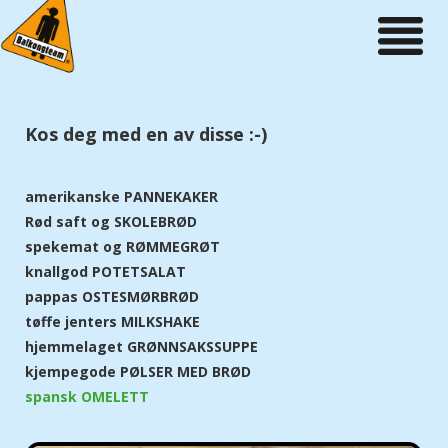
Toggle
navigation
Kos deg med en av disse :-)
amerikanske PANNEKAKER
Rød saft og SKOLEBRØD
spekemat og RØMMEGRØT
knallgod POTETSALAT
pappas OSTESMØRBRØD
tøffe jenters MILKSHAKE
hjemmelaget GRØNNSAKSSUPPE
kjempegode PØLSER MED BRØD
spansk OMELETT