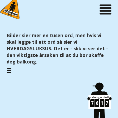
Toggle
navigation
Bilder sier mer en tusen ord, men hvis vi
skal legge til ett ord så sier vi
HVERDAGSLUKSUS. Det er - slik vi ser det -
den viktigste årsaken til at du bør skaffe
deg balkong.
Balkonger hittil:
7
6
1
7